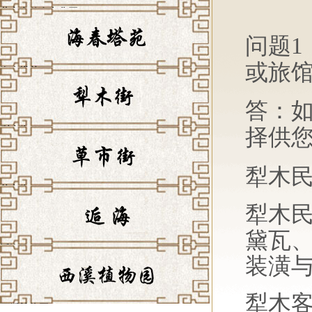
董永七仙女文化园
问题
或旅
海春塔苑
答：
择供
犁木街
犁木
草市街
犁木
黛瓦
逅海
装潢
犁木
西溪植物园