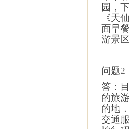
园，
《天
面早
游景
问题2
答：
的旅
的地
交通