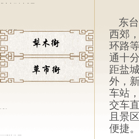
董永七仙女文化园
东台
西郊，
海春塔苑
环路
通十
犁木街
距盐城
外，
草市街
车站，
交车直
逅海
且景
便捷
西溪植物园