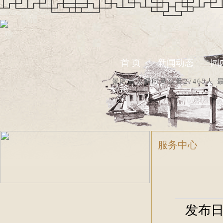
首 页
新闻动态
园
景区最大瞬时承载量27465人 
服务中心
发布日期：