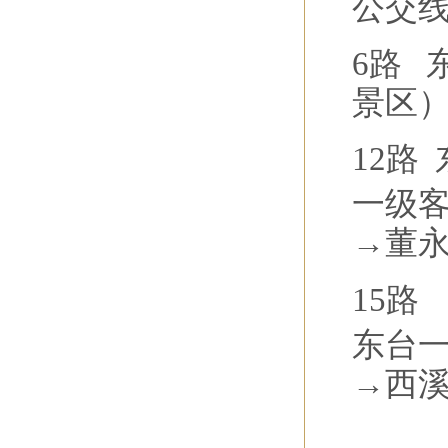
公交
6路 
景区
12路
一级
→董
15路
东台
→西